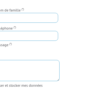
(*)
m de famille
(*)
léphone
(*)
ssage
iser et stocker mes données