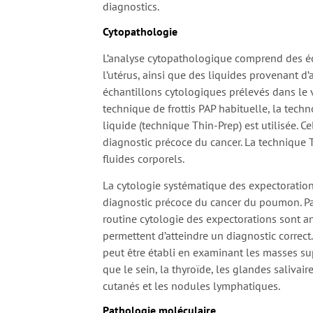
diagnostics.
Cytopathologie
L’analyse cytopathologique comprend des éc
l’utérus, ainsi que des liquides provenant d
échantillons cytologiques prélevés dans le 
technique de frottis PAP habituelle, la tec
liquide (technique Thin-Prep) est utilisée. 
diagnostic précoce du cancer. La technique T
fluides corporels.
La cytologie systématique des expectoration
diagnostic précoce du cancer du poumon. Pa
routine cytologie des expectorations sont a
permettent d’atteindre un diagnostic correct
peut être établi en examinant les masses supe
que le sein, la thyroïde, les glandes salivai
cutanés et les nodules lymphatiques.
Pathologie moléculaire