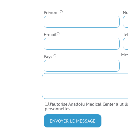
(*)
Prénom
No
(*)
E-mail
Té
Me
(*)
Pays
J’autorise Anadolu Medical Center à util
personnelles.