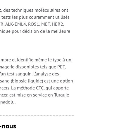
ic, des techniques moléculaires ont
 tests les plus couramment utilisés
FR, ALK-EML4, ROS1, MET, HER2,
que pour décision de la meilleure
nombre et identifie même le type à un
magerie disponibles tels que PET,
’un test sanguin. L’analyse des
 sang (biopsie liquide) est une option
ancers. La méthode CTC, qui apporte
cer, est mise en service en Turquie
Anadolu.
-nous