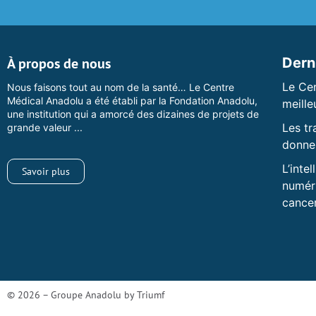
À propos de nous
Dern
Le Ce
Nous faisons tout au nom de la santé… Le Centre
Médical Anadolu a été établi par la Fondation Anadolu,
meill
une institution qui a amorcé des dizaines de projets de
Les tr
grande valeur ...
donnen
L’inte
Savoir plus
numéri
cance
© 2026 – Groupe Anadolu by
Triumf