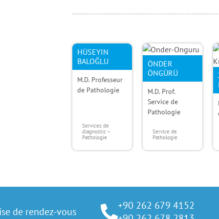
HÜSEYIN
BALOĞLU
ÖNDER
ÖNGÜRÜ
M.D. Professeur
de Pathologie
M.D. Prof.
Service de
Pathologie
Services de
diagnostic –
Service de
Pathologie
Pathologie
+90 262 679 4152
ise de rendez-vous
+90 262 678 2813