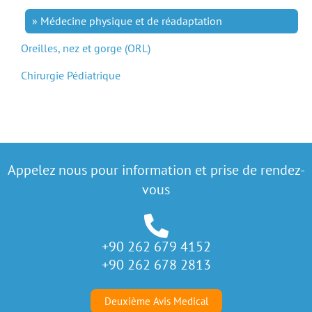
Médecine physique et de réadaptation
Oreilles, nez et gorge (ORL)
Chirurgie Pédiatrique
Appelez nous pour information et prise de rendez-
vous
+90 262 679 4152
+90 262 678 2813
Deuxième Avis Medical