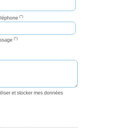
(*)
éléphone
(*)
ssage
iliser et stocker mes données