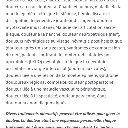
douleur au cou, douleur à l’épaule et au bras, maladie de la
moelle épinière telle que la sténose, hernie discale et
discopathie dégénérative (douleur discogène), douleur
myofasciale (musculaire). Maladie de l’articulation sacro-
iliaque, douleur à la hanche, douleur neuropathique (nerf),
douleurs névralgiques au visage, névralgie post-herpétique
(douleur après un zona zoster), syndromes de compression
du nerf, patients souffrant de lombo-radiculalgies post-
opératoires (LRPO) névralgies telle que la névralgie
occipitale, névralgie intercostal (douleur aux côtes),
douleur liée à une lésion de la moelle épinière, syndrome
douloureux régional complexe, douleur postopératoire,
douleur liée à une maladie vasculaire périphérique,
douleur liée à la spasticité, douleur pelvienne, états
douloureux non diagnostiqués.
Divers traitements alternatifs peuvent être utilisés pour gérer la
douleur. La douleur étant une expérience personnelle, chaque
traitement doit être unique pour chaque patient. La gestion