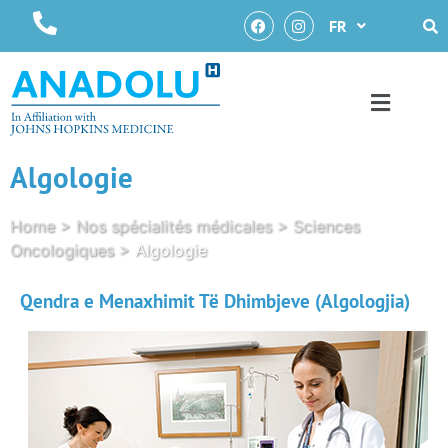
FR
Algologie
Home
>
Nos spécialités médicales
>
Sciences
Oncologiques
>
Algologie
Qendra e Menaxhimit Të Dhimbjeve (Algologjia)