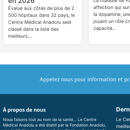
en 2026
La maladie de Pa
affection qui sur
Évalué aux côtés de plus de 2
la dopamine, un
500 hôpitaux dans 32 pays, le
jouant un rôle cr
Centre Médical Anadolu sest
capacité…
classé dans la liste des
meilleurs…
Appelez nous pour information et pr
À propos de nous
Dern
Le Ce
Nous faisons tout au nom de la santé… Le Centre
Médical Anadolu a été établi par la Fondation Anadolu,
meill