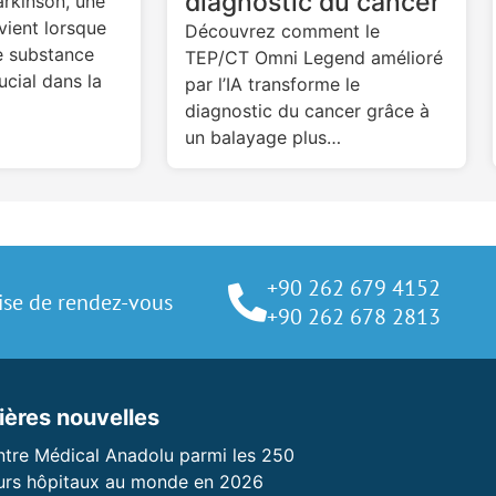
diagnostic du cancer
rkinson, une
vient lorsque
Découvrez comment le
e substance
TEP/CT Omni Legend amélioré
ucial dans la
par l’IA transforme le
diagnostic du cancer grâce à
un balayage plus…
+90 262 679 4152
ise de rendez-vous
+90 262 678 2813
ières nouvelles
ntre Médical Anadolu parmi les 250
eurs hôpitaux au monde en 2026