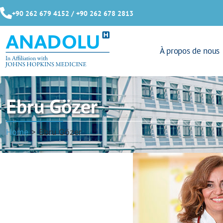
+90 262 679 4152 / +90 262 678 2813
À propos de nous
Ebru Gözer
Home
>
Ebru Gözer