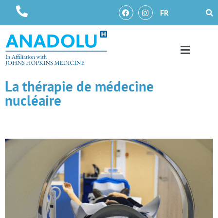
FR
La thérapie de médecine
nucléaire